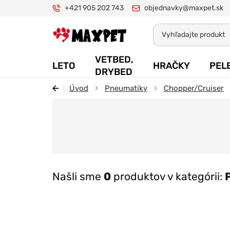
+421 905 202 743
objednavky@maxpet.sk
Maxpet
VETBED,
LETO
HRAČKY
PEL
DRYBED
Úvod
Pneumatiky
Chopper/Cruiser
Našli sme
0
produktov v kategórii: