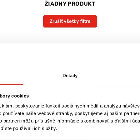
ŽIADNY PRODUKT
Zrušiť všetky filtre
Detaily
bory cookies
eklám, poskytovanie funkcií sociálnych médií a analýzu návšte
o používate naše webové stránky, poskytujeme aj našim partner
to partneri môžu príslušné informácie skombinovať s ďalšími údaj
ď ste používali ich služby.
re
Tovar NA SKLADE