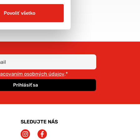
doprava už od 5€
Povoliť všetko
racovaním osobných údajov
.*
Prihlásiť sa
SLEDUJTE NÁS