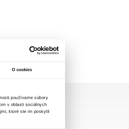
O cookies
vnosti používame súbory
om v oblasti sociálnych
mi, ktoré ste im poskytli
Zasielame aj do ČR,