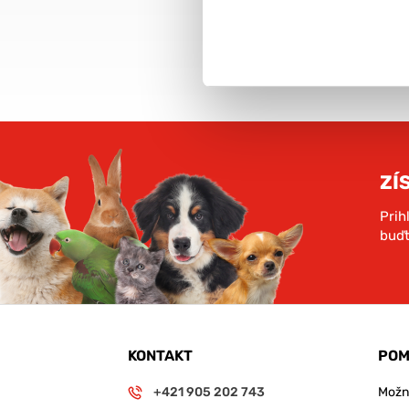
objednávky nad 59€
rámci SR
VIAC INFO
ZÍ
Prih
buďt
KONTAKT
POM
+421 905 202 743
Možno