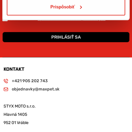
Prispôsobiť
Súhlasím so
spracovaním osobných údajov
.*
PRIHLÁSIŤ SA
KONTAKT
+421 905 202 743
objednavky@maxpet.sk
STYX MOTO s.r.o.
Hlavná 1405
952 01 Vráble