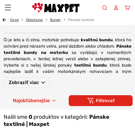
Maxpet
Úvod
Oblečenie
Bundy
Pánske textilné
Či je leto a či zima, motorkár potrebuje
kvalitnú bundu
, ktorá ho
ochráni pred nárazmi vetra, pred dažďom alebo chladom.
Pánske
textilné bundy na motorku
sa vyrábajú v rozmanitých
prevedeniach, v tenšej letnej verzii alebo v zateplenej zimnej.
Vyberte si z našej širokej ponuky
textilnú bundu
, ktorá bude
najlepšie ladiť k vašim motorkárskym nohaviciam a iným
doplnkom. Pri výbere vás ovplyvnia farby, štýly či značky
Zobraziť viac
produktov, no
zamerajte sa aj na ochranné prvky búnd
. Čím viac
sa výrobca pohral s materiálmi a výplňami, tým väčšiu istotu
získate na cestách.
Textilné bundy majú nepremokavú úpravu
Najobľúbenejšie
Filtrovať
a ich samozrejmou súčasťou je prítomnosť reflexných prvkov. Ak
sa vám však máli, stále máte možnosť si ich doplniť vďaka našej
ponuke reflexného oblečenia a doplnkov.
Našli sme
0
produktov v kategórii:
Pánske
textilné | Maxpet