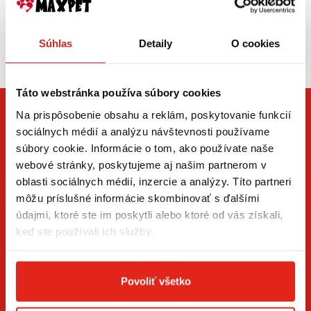
Zasielame aj do ČR,
Súhlas
Detaily
O cookies
doprava už od 5€
Táto webstránka používa súbory cookies
Na prispôsobenie obsahu a reklám, poskytovanie funkcií
sociálnych médií a analýzu návštevnosti používame
súbory cookie. Informácie o tom, ako používate naše
webové stránky, poskytujeme aj našim partnerom v
oblasti sociálnych médií, inzercie a analýzy. Títo partneri
môžu príslušné informácie skombinovať s ďalšími
údajmi, ktoré ste im poskytli alebo ktoré od vás získali,
ZÍSKAJTE NOVINKY AKO PRVÝ
keď ste používali ich služby.
Prihláste sa na odber newslettera a buďte prvý, kto má
novinky.
Povoliť všetko