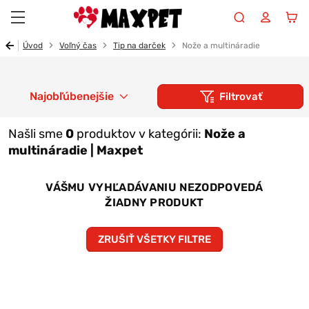
Maxpet
Úvod
Voľný čas
Tip na darček
Nože a multináradie
Najobľúbenejšie
Filtrovať
Našli sme
0
produktov v kategórii:
Nože a
multináradie | Maxpet
VÁŠMU VYHĽADÁVANIU NEZODPOVEDÁ
ŽIADNY PRODUKT
ZRUŠIŤ VŠETKY FILTRE