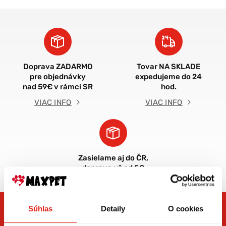
Doprava ZADARMO
Tovar NA SKLADE
pre objednávky
expedujeme do 24
nad 59€ v rámci SR
hod.
VIAC INFO
VIAC INFO
Zasielame aj do ČR,
doprava už od 5€
Súhlas
Detaily
O cookies