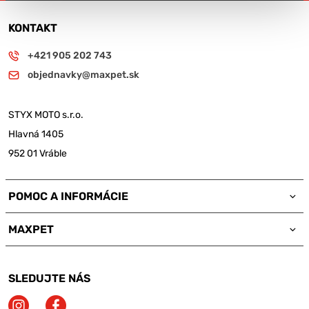
KONTAKT
+421 905 202 743
objednavky@maxpet.sk
STYX MOTO s.r.o.
Hlavná 1405
952 01 Vráble
POMOC A INFORMÁCIE
MAXPET
SLEDUJTE NÁS