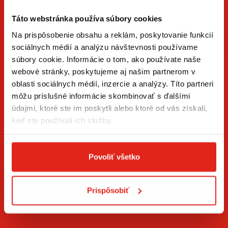
Táto webstránka používa súbory cookies
Na prispôsobenie obsahu a reklám, poskytovanie funkcií
sociálnych médií a analýzu návštevnosti používame
súbory cookie. Informácie o tom, ako používate naše
ZÍSKAJTE NOVINKY AKO PRVÝ
webové stránky, poskytujeme aj našim partnerom v
oblasti sociálnych médií, inzercie a analýzy. Títo partneri
Prihláste sa na odber newslettera a buďte prvý, kto má
môžu príslušné informácie skombinovať s ďalšími
novinky.
údajmi, ktoré ste im poskytli alebo ktoré od vás získali,
keď ste používali ich služby.
Povoliť všetko
Súhlasím so
spracovaním osobných údajov
.*
Prispôsobiť
PRIHLÁSIŤ SA