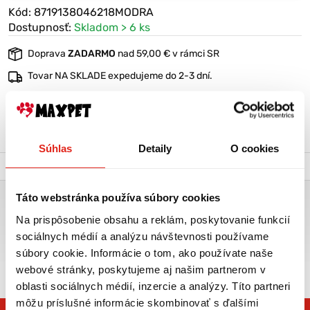
Kód: 8719138046218MODRA
Dostupnosť:
Skladom > 6 ks
Doprava
ZADARMO
nad 59,00 € v rámci SR
Tovar NA SKLADE expedujeme do 2-3 dní.
Výmena veľkosti
ZADARMO
do 30 dní
VIAC O PRODUKTE
Súhlas
Detaily
O cookies
Popis a parametre
Výrobca
Táto webstránka používa súbory cookies
NOBLEZA VODÍTKO S REFLEXNÝM PRUHOM 2 X 120 CM
MODRÉ
Na prispôsobenie obsahu a reklám, poskytovanie funkcií
sociálnych médií a analýzu návštevnosti používame
Reflexné vodítko z plochého nylonového popruhu s dĺžkou 120 cm
súbory cookie. Informácie o tom, ako používate naše
a šírkou 2 cm.
webové stránky, poskytujeme aj našim partnerom v
oblasti sociálnych médií, inzercie a analýzy. Títo partneri
môžu príslušné informácie skombinovať s ďalšími