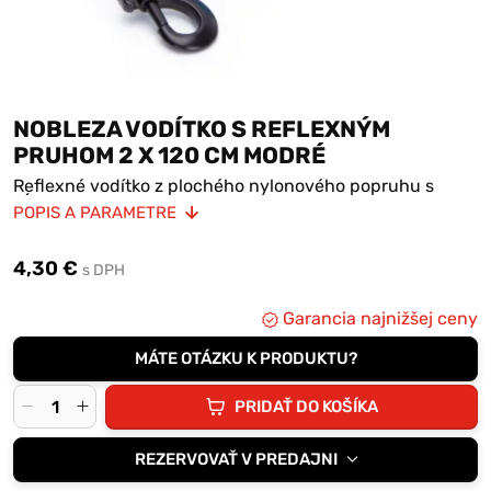
NOBLEZA VODÍTKO S REFLEXNÝM
PRUHOM 2 X 120 CM MODRÉ
Reflexné vodítko z plochého nylonového popruhu s
dĺžkou 120 cm a šírkou 2 cm.
POPIS A PARAMETRE
4,30 €
s DPH
Garancia najnižšej ceny
MÁTE OTÁZKU K PRODUKTU?
PRIDAŤ DO KOŠÍKA
REZERVOVAŤ V PREDAJNI