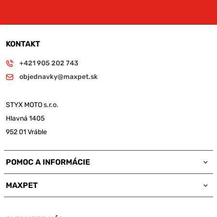
KONTAKT
+421 905 202 743
objednavky@maxpet.sk
STYX MOTO s.r.o.
Hlavná 1405
952 01 Vráble
POMOC A INFORMÁCIE
MAXPET