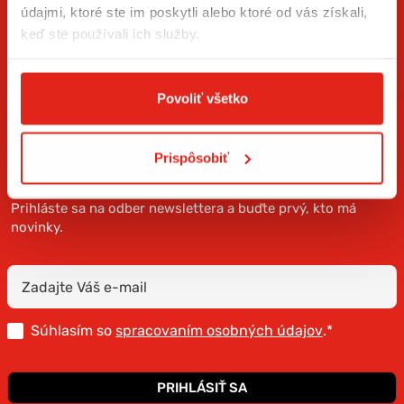
údajmi, ktoré ste im poskytli alebo ktoré od vás získali,
keď ste používali ich služby.
Povoliť všetko
Prispôsobiť
ZÍSKAJTE NOVINKY AKO PRVÝ
Prihláste sa na odber newslettera a buďte prvý, kto má
novinky.
Súhlasím so
spracovaním osobných údajov
.*
PRIHLÁSIŤ SA