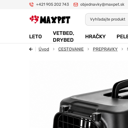
+421 905 202 743
objednavky@maxpet.sk
Maxpet
VETBED,
LETO
HRAČKY
PEL
DRYBED
Úvod
CESTOVANIE
PREPRAVKY