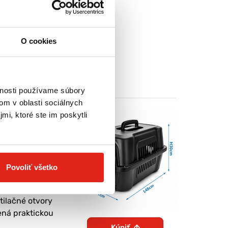
O cookies
vnosti používame súbory
om v oblasti sociálnych
mi, ktoré ste im poskytli
om alebo
emu miláčikovi
Povoliť všetko
 ochranu počas
ilačné otvory
ená praktickou
Kúpiť