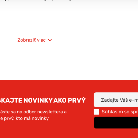
praktická rukoväť na pohodlné prenášan
Zobraziť viac
jednoduchá montáž a ľahké čistenie
aním
ideálna na cestovanie aj návštevy veter
u vzduchu
SKAJTE NOVINKY AKO PRVÝ
Súhlasím so
sp
láste sa na odber newslettera a
Materiál: PP plast, kov
e prvý, kto má novinky.
Určenie: psy a mačky