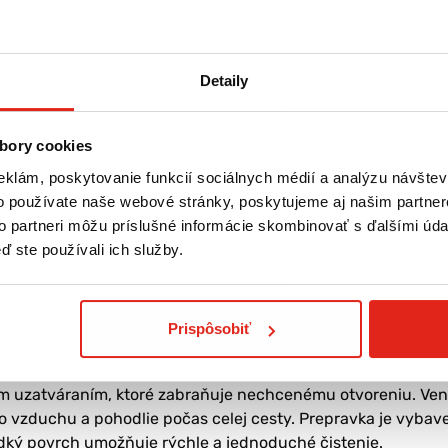
Detaily
bory cookies
eklám, poskytovanie funkcií sociálnych médií a analýzu návšte
o používate naše webové stránky, poskytujeme aj našim partner
to partneri môžu príslušné informácie skombinovať s ďalšími údaj
ď ste používali ich služby.
ideálnym riešením na bezpečné a pohodlné cestovanie so ps
estovanie autom aj ďalšie presuny, pričom poskytuje domác
Prispôsobiť
vovými dvierkami zabezpečuje vysokú odolnosť a spoľahlivú
 uzatváraním, ktoré zabraňuje nechcenému otvoreniu. Vent
o vzduchu a pohodlie počas celej cesty. Prepravka je vybav
dký povrch umožňuje rýchle a jednoduché čistenie.