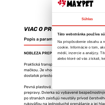
Súhlas
VIAC O PRODUKTE
Táto webstránka používa sú
Popis a parametre
Výrobca
Na prispôsobenie obsahu a r
cookie. Informácie o tom, ak
médií, inzercie a analýzy. Tí
NOBLEZA PREPRAVKA ČIERNA 48X31X30CM
alebo ktoré od vás získali, ke
Praktická transportná prepravka Nobleza je 
mačkou. Je vhodná na návštevy veterinára, c
dostatok priestoru a pocit bezpečia.
Pevná plastová konštrukcia v kombinácii s ko
prepravy. Dvierka sú vybavené bezpečnostným
po stranách zaisťujú neustály prívod čerstvéh
rukoväťou na jednoduché prenášanie a jej hla