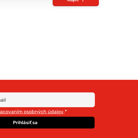
ie
inára
racovaním osobných údajov
.*
Prihlásiť sa