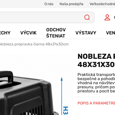
O nás
Naša predajňa
Veľkoobchodná
ODCHOV
ECHY
VÝCVIK
VÝSTAVY
VEN
ŠTENIAT
Nobleza prepravka čierna 48x31x30cm
NOBLEZA 
48X31X3
Praktická transpor
bezpečné a pohodl
vhodná na návštevy
presuny, pričom po
priestoru a pocit b
Pevná plastová kon
zabezpečuje vysokú
POPIS A PARAMETR
prepravy. Dvierka
ktoré zabraňuje ne
stranách zaisťujú 