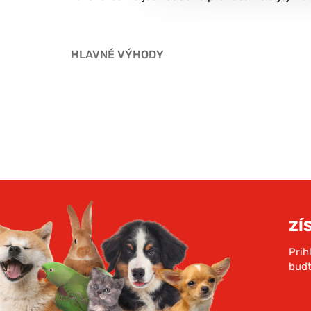
HLAVNÉ VÝHODY
vhodná pre psy a mačky do 5 kg
pevná a odolná plastová konštrukcia
kovové dvierka s bezpečnostným uzatvár
ventilačné otvory pre optimálnu cirkuláci
PARAMETRE
ZÍ
Prih
Rozmery: 48 × 31 × 30 cm
buďt
Maximálna nosnosť: 5 kg