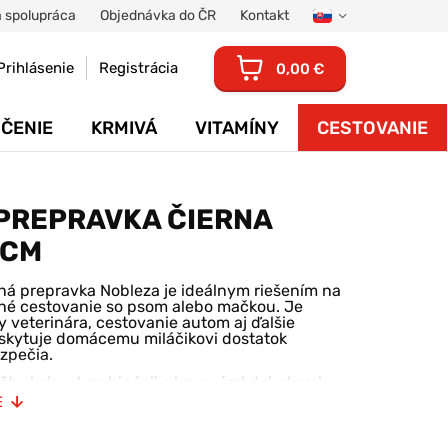
 spolupráca
Objednávka do ČR
Kontakt
Prihlásenie
Registrácia
0,00 €
ČENIE
KRMIVÁ
VITAMÍNY
CESTOVANIE
PREPRAVKA ČIERNA
0CM
tná prepravka Nobleza je ideálnym riešením na
né cestovanie so psom alebo mačkou. Je
 veterinára, cestovanie autom aj ďalšie
skytuje domácemu miláčikovi dostatok
ezpečia.
štrukcia v kombinácii s kovovými dvierkami
 odolnosť a spoľahlivú ochranu počas
E
 sú vybavené bezpečnostným uzatváraním,
chcenému otvoreniu. Ventilačné otvory po
neustály prívod čerstvého vzduchu a pohodlie