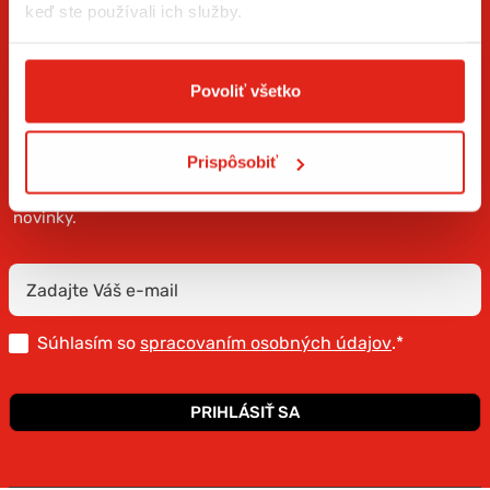
keď ste používali ich služby.
Povoliť všetko
ZÍSKAJTE NOVINKY AKO PRVÝ
Prispôsobiť
Prihláste sa na odber newslettera a buďte prvý, kto má
novinky.
Súhlasím so
spracovaním osobných údajov
.*
PRIHLÁSIŤ SA