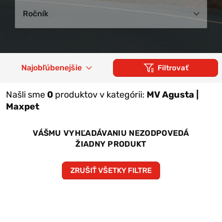
Ročník
Najobľúbenejšie
Filtrovať
Našli sme
0
produktov v kategórii:
MV Agusta |
Maxpet
VÁŠMU VYHĽADÁVANIU NEZODPOVEDÁ
ŽIADNY PRODUKT
ZRUŠIŤ VŠETKY FILTRE