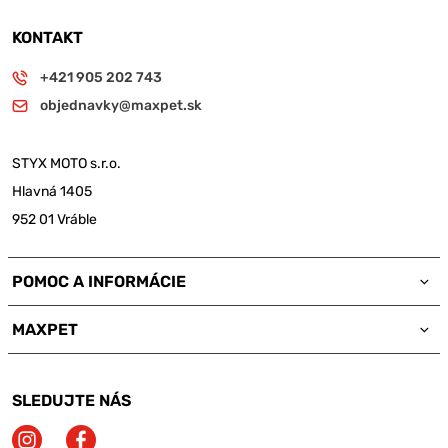
KONTAKT
+421 905 202 743
objednavky@maxpet.sk
STYX MOTO s.r.o.
Hlavná 1405
952 01 Vráble
POMOC A INFORMÁCIE
MAXPET
SLEDUJTE NÁS