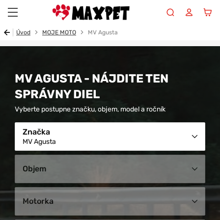
Maxpet
Úvod
MOJE MOTO
MV Agusta
MV AGUSTA - NÁJDITE TEN
SPRÁVNY DIEL
Vyberte postupne značku, objem, model a ročník
Značka
MV Agusta
Objem
Motorka