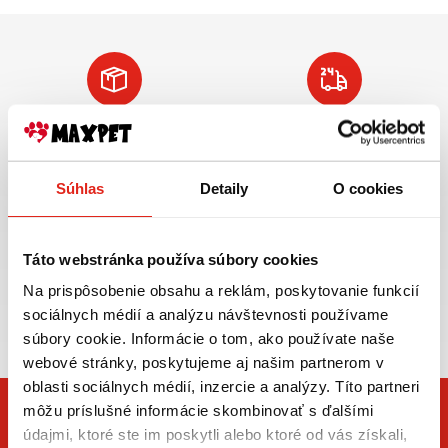
Doprava ZADARMO
Tovar NA SKLADE
pre objednávky
expedujeme do 24
nad 59€ v rámci SR
hod.
Súhlas
Detaily
O cookies
VIAC INFO
VIAC INFO
Táto webstránka používa súbory cookies
Na prispôsobenie obsahu a reklám, poskytovanie funkcií
Zasielame aj do ČR,
sociálnych médií a analýzu návštevnosti používame
doprava už od 5€
súbory cookie. Informácie o tom, ako používate naše
webové stránky, poskytujeme aj našim partnerom v
oblasti sociálnych médií, inzercie a analýzy. Títo partneri
môžu príslušné informácie skombinovať s ďalšími
údajmi, ktoré ste im poskytli alebo ktoré od vás získali,