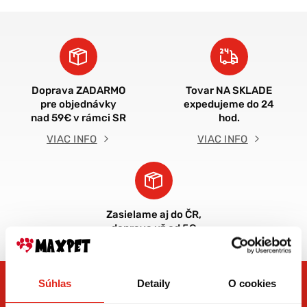
Doprava ZADARMO
Tovar NA SKLADE
pre objednávky
expedujeme do 24
nad 59€ v rámci SR
hod.
VIAC INFO
VIAC INFO
Zasielame aj do ČR,
doprava už od 5€
Súhlas
Detaily
O cookies