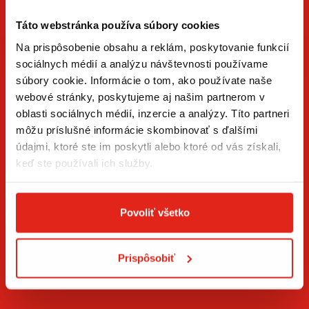
Táto webstránka používa súbory cookies
Na prispôsobenie obsahu a reklám, poskytovanie funkcií
sociálnych médií a analýzu návštevnosti používame
súbory cookie. Informácie o tom, ako používate naše
ZÍSKAJTE NOVINKY AKO PRVÝ
webové stránky, poskytujeme aj našim partnerom v
oblasti sociálnych médií, inzercie a analýzy. Títo partneri
Prihláste sa na odber newslettera a buďte prvý, kto má
môžu príslušné informácie skombinovať s ďalšími
novinky.
údajmi, ktoré ste im poskytli alebo ktoré od vás získali,
keď ste používali ich služby.
Povoliť všetko
Súhlasím so
spracovaním osobných údajov
.*
Prispôsobiť
PRIHLÁSIŤ SA