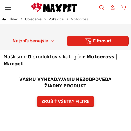
Maxpet
Úvod
Oblečenie
Rukavice
Motocross
Najobľúbenejšie
Filtrovať
Našli sme
0
produktov v kategórii:
Motocross |
Maxpet
VÁŠMU VYHĽADÁVANIU NEZODPOVEDÁ
ŽIADNY PRODUKT
ZRUŠIŤ VŠETKY FILTRE