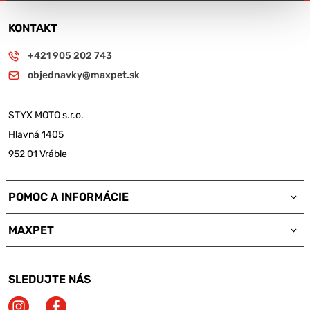
KONTAKT
+421 905 202 743
objednavky@maxpet.sk
STYX MOTO s.r.o.
Hlavná 1405
952 01 Vráble
POMOC A INFORMÁCIE
MAXPET
SLEDUJTE NÁS