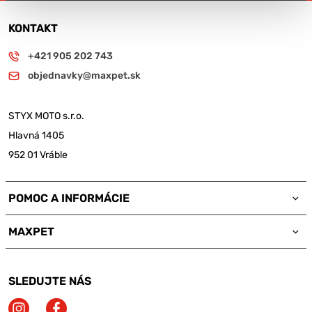
KONTAKT
+421 905 202 743
objednavky@maxpet.sk
STYX MOTO s.r.o.
Hlavná 1405
952 01 Vráble
POMOC A INFORMÁCIE
MAXPET
SLEDUJTE NÁS