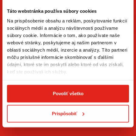
Táto webstránka používa súbory cookies
Na prispôsobenie obsahu a reklám, poskytovanie funkcií
sociálnych médií a analýzu návštevnosti používame
súbory cookie. Informácie o tom, ako používate naše
ZÍSKAJTE NOVINKY AKO PRVÝ
webové stránky, poskytujeme aj našim partnerom v
oblasti sociálnych médií, inzercie a analýzy. Títo partneri
Prihláste sa na odber newslettera a buďte prvý, kto má
môžu príslušné informácie skombinovať s ďalšími
novinky.
údajmi, ktoré ste im poskytli alebo ktoré od vás získali,
keď ste používali ich služby.
Povoliť všetko
Súhlasím so
spracovaním osobných údajov
.*
Prispôsobiť
PRIHLÁSIŤ SA