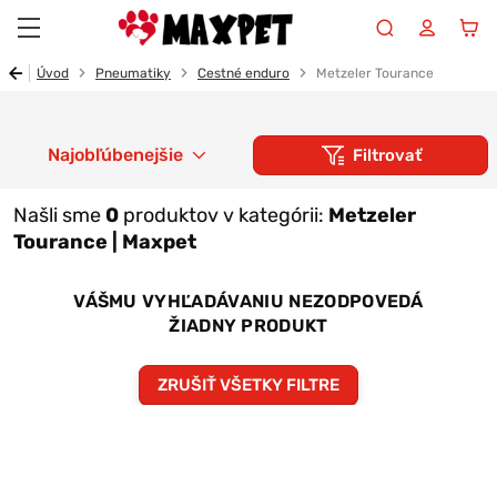
Maxpet
Úvod
Pneumatiky
Cestné enduro
Metzeler Tourance
Najobľúbenejšie
Filtrovať
Našli sme
0
produktov v kategórii:
Metzeler
Tourance | Maxpet
VÁŠMU VYHĽADÁVANIU NEZODPOVEDÁ
ŽIADNY PRODUKT
ZRUŠIŤ VŠETKY FILTRE