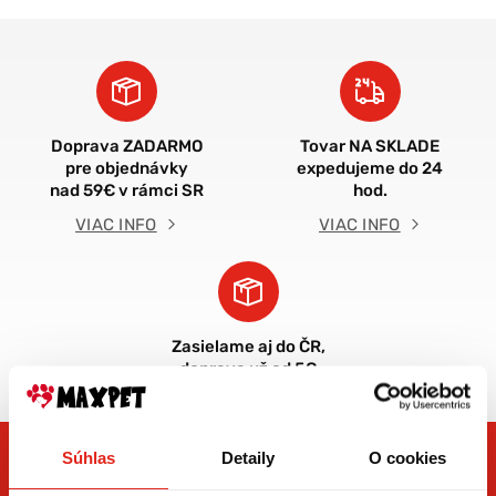
Doprava ZADARMO
Tovar NA SKLADE
pre objednávky
expedujeme do 24
nad 59€ v rámci SR
hod.
VIAC INFO
VIAC INFO
Zasielame aj do ČR,
doprava už od 5€
Súhlas
Detaily
O cookies