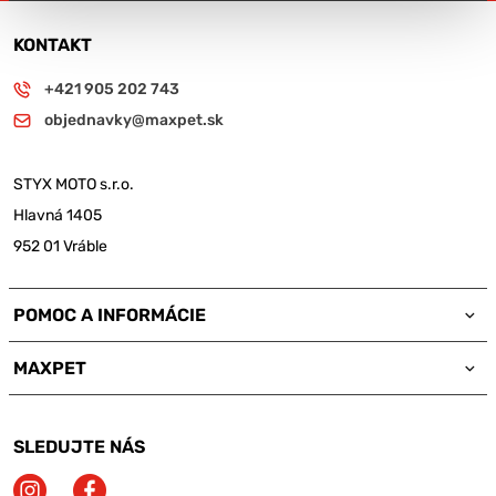
KONTAKT
+421 905 202 743
objednavky@maxpet.sk
STYX MOTO s.r.o.
Hlavná 1405
952 01 Vráble
POMOC A INFORMÁCIE
MAXPET
SLEDUJTE NÁS