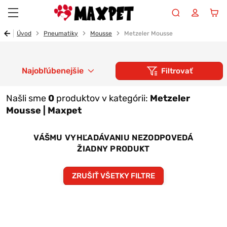
Maxpet
Úvod
Pneumatiky
Mousse
Metzeler Mousse
Najobľúbenejšie
Filtrovať
Našli sme
0
produktov v kategórii:
Metzeler
Mousse | Maxpet
VÁŠMU VYHĽADÁVANIU NEZODPOVEDÁ
ŽIADNY PRODUKT
ZRUŠIŤ VŠETKY FILTRE