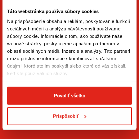
Táto webstránka používa súbory cookies
Na prispôsobenie obsahu a reklám, poskytovanie funkcií
sociálnych médií a analýzu návštevnosti používame
súbory cookie. Informácie o tom, ako používate naše
ZÍSKAJTE NOVINKY AKO PRVÝ
webové stránky, poskytujeme aj našim partnerom v
oblasti sociálnych médií, inzercie a analýzy. Títo partneri
Prihláste sa na odber newslettera a buďte prvý, kto má
môžu príslušné informácie skombinovať s ďalšími
novinky.
údajmi, ktoré ste im poskytli alebo ktoré od vás získali,
keď ste používali ich služby.
Povoliť všetko
Súhlasím so
spracovaním osobných údajov
.*
Prispôsobiť
PRIHLÁSIŤ SA