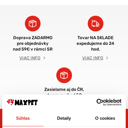
Doprava ZADARMO
Tovar NA SKLADE
pre objednávky
expedujeme do 24
nad 59€ v rámci SR
hod.
VIAC INFO
VIAC INFO
Zasielame aj do ČR,
doprava už od 5€
Súhlas
Detaily
O cookies