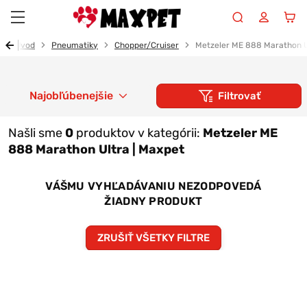
Maxpet
Úvod
Pneumatiky
Chopper/Cruiser
Metzeler ME 888 Marathon U
Najobľúbenejšie
Filtrovať
Našli sme
0
produktov v kategórii:
Metzeler ME
888 Marathon Ultra | Maxpet
VÁŠMU VYHĽADÁVANIU NEZODPOVEDÁ
ŽIADNY PRODUKT
ZRUŠIŤ VŠETKY FILTRE