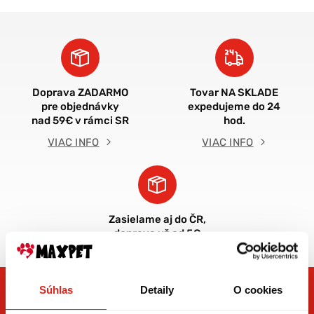
Doprava ZADARMO
Tovar NA SKLADE
pre objednávky
expedujeme do 24
nad 59€ v rámci SR
hod.
VIAC INFO
VIAC INFO
Zasielame aj do ČR,
doprava už od 5€
Súhlas
Detaily
O cookies