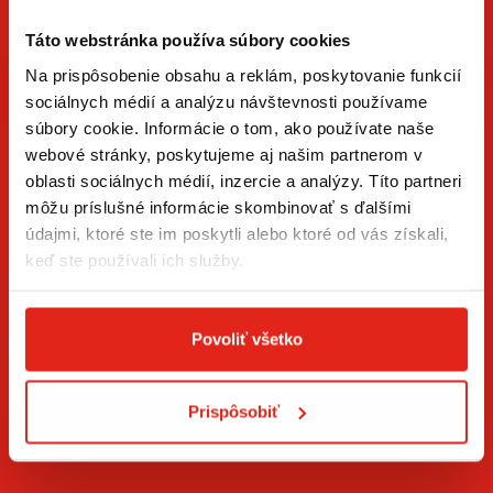
Táto webstránka používa súbory cookies
Na prispôsobenie obsahu a reklám, poskytovanie funkcií
sociálnych médií a analýzu návštevnosti používame
súbory cookie. Informácie o tom, ako používate naše
ZÍSKAJTE NOVINKY AKO PRVÝ
webové stránky, poskytujeme aj našim partnerom v
oblasti sociálnych médií, inzercie a analýzy. Títo partneri
Prihláste sa na odber newslettera a buďte prvý, kto má
môžu príslušné informácie skombinovať s ďalšími
novinky.
údajmi, ktoré ste im poskytli alebo ktoré od vás získali,
keď ste používali ich služby.
Povoliť všetko
Súhlasím so
spracovaním osobných údajov
.*
Prispôsobiť
PRIHLÁSIŤ SA