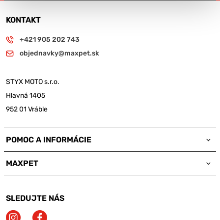
KONTAKT
+421 905 202 743
objednavky@maxpet.sk
STYX MOTO s.r.o.
Hlavná 1405
952 01 Vráble
POMOC A INFORMÁCIE
MAXPET
SLEDUJTE NÁS