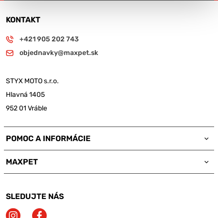
KONTAKT
+421 905 202 743
objednavky@maxpet.sk
STYX MOTO s.r.o.
Hlavná 1405
952 01 Vráble
POMOC A INFORMÁCIE
MAXPET
SLEDUJTE NÁS