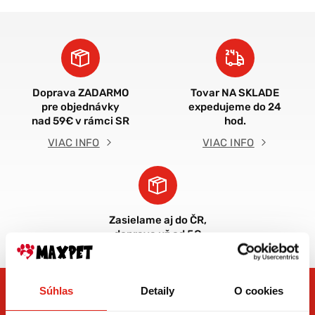
Doprava ZADARMO
Tovar NA SKLADE
pre objednávky
expedujeme do 24
nad 59€ v rámci SR
hod.
VIAC INFO
VIAC INFO
Zasielame aj do ČR,
doprava už od 5€
Súhlas
Detaily
O cookies