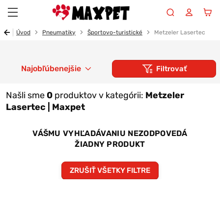
Maxpet
Úvod
Pneumatiky
Športovo-turistické
Metzeler Lasertec
Najobľúbenejšie
Filtrovať
Našli sme
0
produktov v kategórii:
Metzeler
Lasertec | Maxpet
VÁŠMU VYHĽADÁVANIU NEZODPOVEDÁ
ŽIADNY PRODUKT
ZRUŠIŤ VŠETKY FILTRE