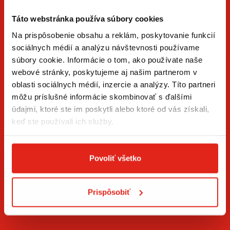
Táto webstránka používa súbory cookies
Na prispôsobenie obsahu a reklám, poskytovanie funkcií
sociálnych médií a analýzu návštevnosti používame
súbory cookie. Informácie o tom, ako používate naše
ZÍSKAJTE NOVINKY AKO PRVÝ
webové stránky, poskytujeme aj našim partnerom v
oblasti sociálnych médií, inzercie a analýzy. Títo partneri
Prihláste sa na odber newslettera a buďte prvý, kto má
môžu príslušné informácie skombinovať s ďalšími
novinky.
údajmi, ktoré ste im poskytli alebo ktoré od vás získali,
keď ste používali ich služby.
Povoliť všetko
Súhlasím so
spracovaním osobných údajov
.*
Prispôsobiť
PRIHLÁSIŤ SA