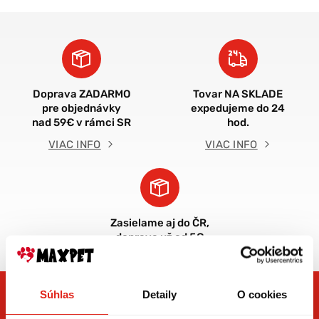
Doprava ZADARMO
Tovar NA SKLADE
pre objednávky
expedujeme do 24
nad 59€ v rámci SR
hod.
VIAC INFO
VIAC INFO
Zasielame aj do ČR,
doprava už od 5€
Súhlas
Detaily
O cookies