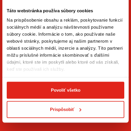
Táto webstránka používa súbory cookies
Na prispôsobenie obsahu a reklám, poskytovanie funkcií
sociálnych médií a analýzu návštevnosti používame
súbory cookie. Informácie o tom, ako používate naše
ZÍSKAJTE NOVINKY AKO PRVÝ
webové stránky, poskytujeme aj našim partnerom v
oblasti sociálnych médií, inzercie a analýzy. Títo partneri
Prihláste sa na odber newslettera a buďte prvý, kto má
môžu príslušné informácie skombinovať s ďalšími
novinky.
údajmi, ktoré ste im poskytli alebo ktoré od vás získali,
keď ste používali ich služby.
Povoliť všetko
Súhlasím so
spracovaním osobných údajov
.*
Prispôsobiť
PRIHLÁSIŤ SA