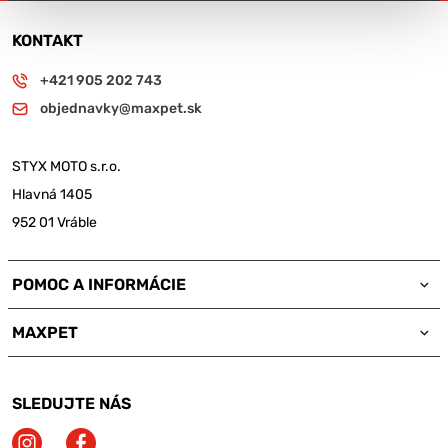
KONTAKT
+421 905 202 743
objednavky@maxpet.sk
STYX MOTO s.r.o.
Hlavná 1405
952 01 Vráble
POMOC A INFORMÁCIE
MAXPET
SLEDUJTE NÁS