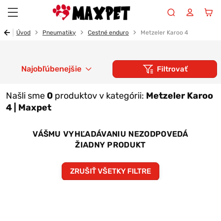
Maxpet
Úvod
Pneumatiky
Cestné enduro
Metzeler Karoo 4
Najobľúbenejšie
Filtrovať
Našli sme
0
produktov v kategórii:
Metzeler Karoo
4 | Maxpet
VÁŠMU VYHĽADÁVANIU NEZODPOVEDÁ
ŽIADNY PRODUKT
ZRUŠIŤ VŠETKY FILTRE