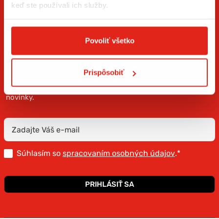
keď ste používali ich služby.
Povoliť všetko
ZÍSKAJTE NOVINKY AKO PRVÝ
Prispôsobiť
Prihláste sa na odber newslettera a buďte prvý, kto má
novinky.
Súhlasím so
spracovaním osobných údajov
.*
PRIHLÁSIŤ SA