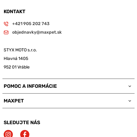
KONTAKT
+421 905 202 743
objednavky@maxpet.sk
STYX MOTO s.r.o.
Hlavná 1405
952 01 Vráble
POMOC A INFORMÁCIE
MAXPET
SLEDUJTE NÁS