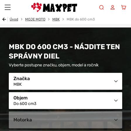
Maxpet
Úvod
MOJE MOTO
MBK
MBK do 600 cm3
MBK DO 600 CM3 - NÁJDITE TEN
SPRÁVNY DIEL
Vyberte postupne značku, objem, model a ročník
Značka
MBK
Objem
Do 600 cm3
Motorka