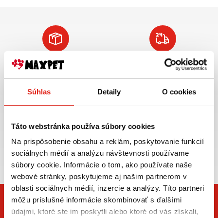
Doprava ZADARMO
Tovar NA SKLADE
pre objednávky
expedujeme do 24
nad 59€ v rámci SR
hod.
Súhlas
Detaily
O cookies
VIAC INFO
VIAC INFO
Táto webstránka používa súbory cookies
Na prispôsobenie obsahu a reklám, poskytovanie funkcií
Zasielame aj do ČR,
sociálnych médií a analýzu návštevnosti používame
doprava už od 5€
súbory cookie. Informácie o tom, ako používate naše
webové stránky, poskytujeme aj našim partnerom v
oblasti sociálnych médií, inzercie a analýzy. Títo partneri
môžu príslušné informácie skombinovať s ďalšími
údajmi, ktoré ste im poskytli alebo ktoré od vás získali,