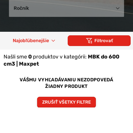
Ročník
Najobľúbenejšie
Filtrovať
Našli sme
0
produktov v kategórii:
MBK do 600
cm3 | Maxpet
VÁŠMU VYHĽADÁVANIU NEZODPOVEDÁ
ŽIADNY PRODUKT
ZRUŠIŤ VŠETKY FILTRE