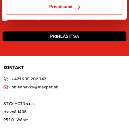
ktoré môžu doplniť váš motorkársky vzhľad. Sú
Prispôsobiť
k dispozícii v rôznych farbách a materiáloch, čo
umožňuje prispôsobiť ich vášmu osobnému
Súhlasím so
spracovaním osobných údajov
.*
štýlu.
Univerzálne použitie:
PRIHLÁSIŤ SA
Ľadvinky nie sú určené len pre motorkárov.
Môžu byť tiež užitočné pri pešej turistike,
cyklistike alebo iných outdoorových aktivitách,
kde potrebujete mať pri sebe základné veci a
KONTAKT
nechcete byť obmedzení veľkým batohom.
+421 905 202 743
Jednoduchá montáž a demontáž:
objednavky@maxpet.sk
Väčšina ľadviniek je navrhnutá s jednoduchým
systémom upínania, ktorý umožňuje rýchle a
STYX MOTO s.r.o.
bezpečné pripevnenie k vášmu telu. Tento
systém zaisťuje, že ľadvinka pevne drží na
Hlavná 1405
mieste, ale zároveň sa dá ľahko odopnúť a
952 01 Vráble
nasadiť späť.