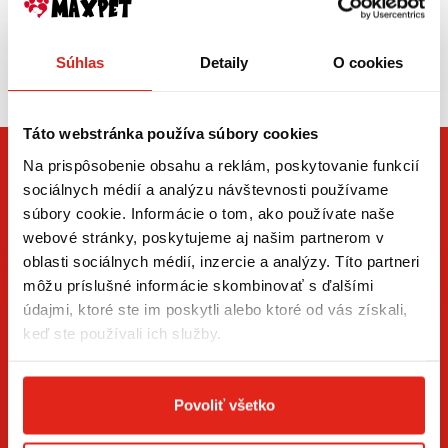
ramená, čo zvyšuje komfort počas jazdy.
Zvýšená mobilita:
Zasielame aj do ČR,
Súhlas
Detaily
O cookies
doprava už od 5€
Na rozdiel od väčších batohov alebo brašien, ľadvinky
neobmedzujú pohyb a sú menej objemné. To zvyšuje
Táto webstránka používa súbory cookies
vašu mobilitu a pohodlie počas jazdy.
Na prispôsobenie obsahu a reklám, poskytovanie funkcií
Bezpečnosť a ochrana:
sociálnych médií a analýzu návštevnosti používame
súbory cookie. Informácie o tom, ako používate naše
Ľadvinky sú zvyčajne vyrobené z odolných
webové stránky, poskytujeme aj našim partnerom v
materiálov, ktoré chránia obsah pred
oblasti sociálnych médií, inzercie a analýzy. Títo partneri
poveternostnými vplyvmi, prachom a
môžu príslušné informácie skombinovať s ďalšími
poškodením. Niektoré modely majú aj
údajmi, ktoré ste im poskytli alebo ktoré od vás získali,
vodoodpudivú úpravu, čo zvyšuje ich ochranu
ZÍSKAJTE NOVINKY AKO PRVÝ
v daždivom počasí.
keď ste používali ich služby.
Štýlový doplnok:
Prihláste sa na odber newslettera a buďte prvý, kto má
novinky.
Povoliť všetko
Okrem praktických výhod, ľadvinky často
prichádzajú v rôznych štýloch a dizajnoch,