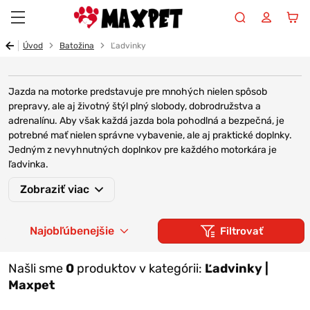
Maxpet
Úvod
Batožina
Ľadvinky
Jazda na motorke predstavuje pre mnohých nielen spôsob
prepravy, ale aj životný štýl plný slobody, dobrodružstva a
adrenalínu. Aby však každá jazda bola pohodlná a bezpečná, je
potrebné mať nielen správne vybavenie, ale aj praktické doplnky.
Jedným z nevyhnutných doplnkov pre každého motorkára je
ľadvinka.
Zobraziť viac
Ľadvinky pre motorkárov sú špeciálne navrhnuté tak, aby
poskytovali praktické riešenie na uskladnenie osobných vecí
počas jazdy. S ich pomocou máte vždy po ruke všetko, čo
Najobľúbenejšie
Filtrovať
potrebujete – od mobilného telefónu, kľúčov, peňaženky až po
základné nástroje a doklady. Tieto ľadvinky sú vyrobené z
odolných materiálov, ktoré zabezpečujú ich dlhú životnosť a
Našli sme
0
produktov v kategórii:
Ľadvinky |
ochranu obsahu pred poveternostnými vplyvmi.
Maxpet
Z ponuky si môžete vybrať tiež
tašky na stehno
,
kožené rolky,