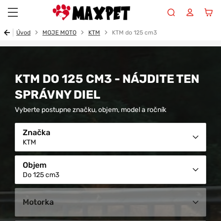
Maxpet
Úvod
MOJE MOTO
KTM
KTM do 125 cm3
KTM DO 125 CM3 - NÁJDITE TEN
SPRÁVNY DIEL
Vyberte postupne značku, objem, model a ročník
Značka
KTM
Objem
Do 125 cm3
Motorka