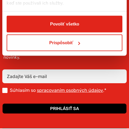
keď ste používali ich služby.
Povoliť všetko
ZÍSKAJTE NOVINKY AKO PRVÝ
Prispôsobiť
Prihláste sa na odber newslettera a buďte prvý, kto má
novinky.
Súhlasím so
spracovaním osobných údajov
.*
PRIHLÁSIŤ SA