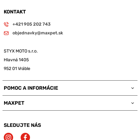
KONTAKT
+421 905 202 743
objednavky@maxpet.sk
STYX MOTO s.r.o.
Hlavná 1405
952 01 Vráble
POMOC A INFORMÁCIE
MAXPET
SLEDUJTE NÁS