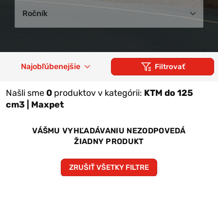
Ročník
Najobľúbenejšie
Filtrovať
Našli sme
0
produktov v kategórii:
KTM do 125
cm3 | Maxpet
VÁŠMU VYHĽADÁVANIU NEZODPOVEDÁ
ŽIADNY PRODUKT
ZRUŠIŤ VŠETKY FILTRE