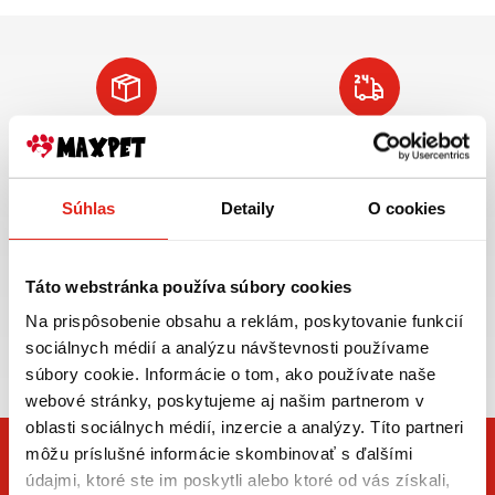
Doprava ZADARMO
Tovar NA SKLADE
pre objednávky
expedujeme do 24
nad 59€ v rámci SR
hod.
Súhlas
Detaily
O cookies
VIAC INFO
VIAC INFO
Táto webstránka používa súbory cookies
Na prispôsobenie obsahu a reklám, poskytovanie funkcií
Zasielame aj do ČR,
sociálnych médií a analýzu návštevnosti používame
doprava už od 5€
súbory cookie. Informácie o tom, ako používate naše
webové stránky, poskytujeme aj našim partnerom v
oblasti sociálnych médií, inzercie a analýzy. Títo partneri
môžu príslušné informácie skombinovať s ďalšími
údajmi, ktoré ste im poskytli alebo ktoré od vás získali,