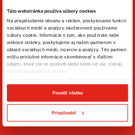
Táto webstránka používa súbory cookies
Na prispôsobenie obsahu a reklám, poskytovanie funkcií
sociálnych médií a analýzu návštevnosti používame
súbory cookie. Informácie o tom, ako používate naše
ZÍSKAJTE NOVINKY AKO PRVÝ
webové stránky, poskytujeme aj našim partnerom v
oblasti sociálnych médií, inzercie a analýzy. Títo partneri
Prihláste sa na odber newslettera a buďte prvý, kto má
môžu príslušné informácie skombinovať s ďalšími
novinky.
údajmi, ktoré ste im poskytli alebo ktoré od vás získali,
keď ste používali ich služby.
Povoliť všetko
Súhlasím so
spracovaním osobných údajov
.*
Prispôsobiť
PRIHLÁSIŤ SA