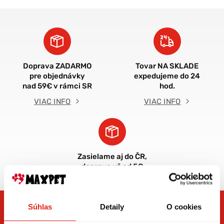
Doprava ZADARMO
Tovar NA SKLADE
pre objednávky
expedujeme do 24
nad 59€ v rámci SR
hod.
VIAC INFO
VIAC INFO
Zasielame aj do ČR,
doprava už od 5€
Súhlas
Detaily
O cookies