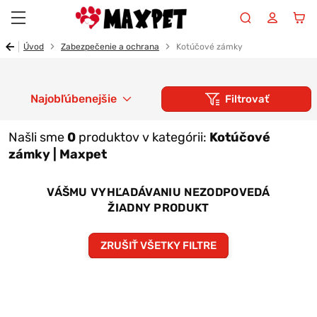
Maxpet
Úvod
Zabezpečenie a ochrana
Kotúčové zámky
Najobľúbenejšie
Filtrovať
Našli sme
0
produktov v kategórii:
Kotúčové
zámky | Maxpet
VÁŠMU VYHĽADÁVANIU NEZODPOVEDÁ
ŽIADNY PRODUKT
ZRUŠIŤ VŠETKY FILTRE