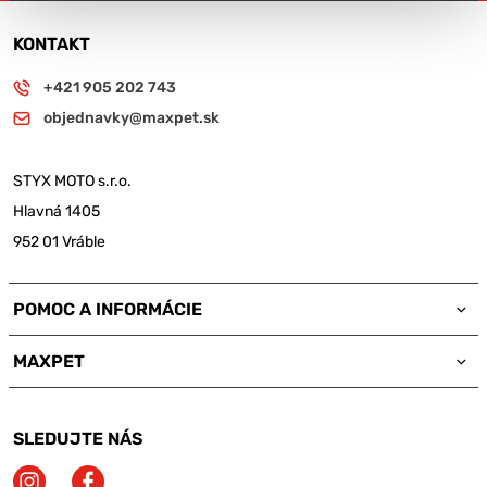
KONTAKT
+421 905 202 743
objednavky@maxpet.sk
STYX MOTO s.r.o.
Hlavná 1405
952 01 Vráble
POMOC A INFORMÁCIE
MAXPET
SLEDUJTE NÁS