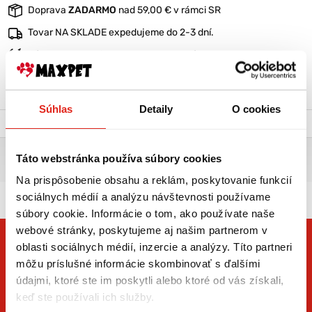
Doprava
ZADARMO
nad 59,00 € v rámci SR
Tovar NA SKLADE expedujeme do 2-3 dní.
Výmena veľkosti
ZADARMO
do 30 dní
VIAC O PRODUKTE
Súhlas
Detaily
O cookies
Popis a parametre
Výrobca
HRAČKA DUDLÍK SO ZVONČEKOM VEĽKÝ 14X6CM
Táto webstránka používa súbory cookies
ZELENÝ
Na prispôsobenie obsahu a reklám, poskytovanie funkcií
sociálnych médií a analýzu návštevnosti používame
súbory cookie. Informácie o tom, ako používate naše
webové stránky, poskytujeme aj našim partnerom v
oblasti sociálnych médií, inzercie a analýzy. Títo partneri
môžu príslušné informácie skombinovať s ďalšími
údajmi, ktoré ste im poskytli alebo ktoré od vás získali,
keď ste používali ich služby.