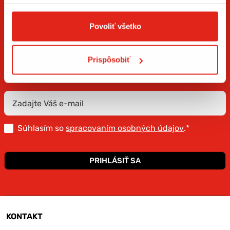
Povoliť všetko
ZÍSKAJTE NOVINKY AKO PRVÝ
Prihláste sa na odber newslettera a buďte prvý, kto má
Prispôsobiť
novinky.
Súhlasím so
spracovaním osobných údajov
.*
PRIHLÁSIŤ SA
KONTAKT