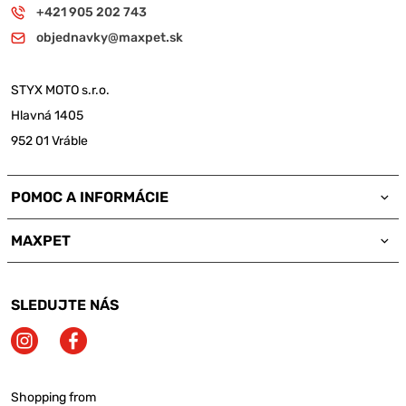
+421 905 202 743
objednavky@maxpet.sk
STYX MOTO s.r.o.
Hlavná 1405
952 01 Vráble
POMOC A INFORMÁCIE
MAXPET
SLEDUJTE NÁS
Shopping from