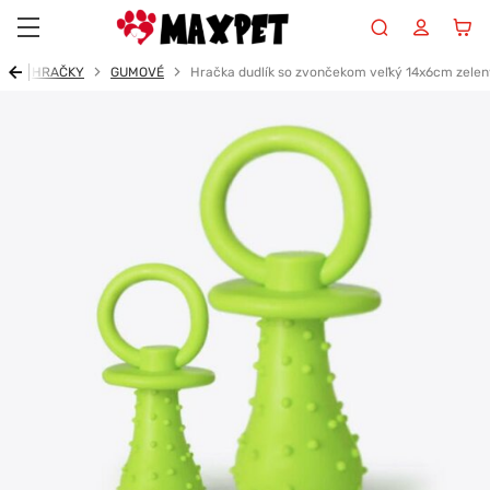
Maxpet
d
HRAČKY
GUMOVÉ
Hračka dudlík so zvončekom veľký 14x6cm zelen