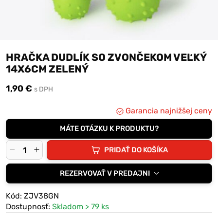
HRAČKA DUDLÍK SO ZVONČEKOM VEĽKÝ
14X6CM ZELENÝ
1,90 €
s DPH
Garancia najnižšej ceny
MÁTE OTÁZKU K PRODUKTU?
PRIDAŤ DO KOŠÍKA
REZERVOVAŤ V PREDAJNI
Kód: ZJV38GN
Dostupnosť:
Skladom > 79 ks