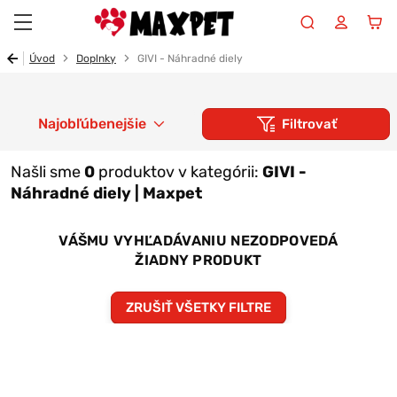
Maxpet
Úvod
Doplnky
GIVI - Náhradné diely
Najobľúbenejšie
Filtrovať
Našli sme
0
produktov v kategórii:
GIVI -
Náhradné diely | Maxpet
VÁŠMU VYHĽADÁVANIU NEZODPOVEDÁ
ŽIADNY PRODUKT
ZRUŠIŤ VŠETKY FILTRE