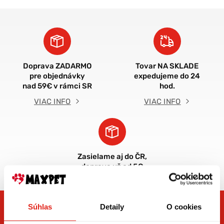
Doprava ZADARMO
Tovar NA SKLADE
pre objednávky
expedujeme do 24
nad 59€ v rámci SR
hod.
VIAC INFO
VIAC INFO
Zasielame aj do ČR,
doprava už od 5€
Súhlas
Detaily
O cookies