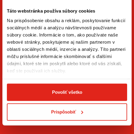
Táto webstránka používa súbory cookies
Na prispôsobenie obsahu a reklám, poskytovanie funkcií
sociálnych médií a analýzu návštevnosti používame
súbory cookie. Informácie o tom, ako používate naše
ZÍSKAJTE NOVINKY AKO PRVÝ
webové stránky, poskytujeme aj našim partnerom v
oblasti sociálnych médií, inzercie a analýzy. Títo partneri
Prihláste sa na odber newslettera a buďte prvý, kto má
môžu príslušné informácie skombinovať s ďalšími
novinky.
údajmi, ktoré ste im poskytli alebo ktoré od vás získali,
keď ste používali ich služby.
Povoliť všetko
Súhlasím so
spracovaním osobných údajov
.*
Prispôsobiť
PRIHLÁSIŤ SA