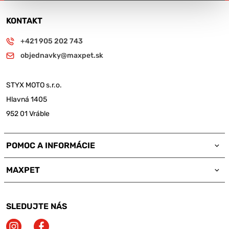
KONTAKT
+421 905 202 743
objednavky@maxpet.sk
STYX MOTO s.r.o.
Hlavná 1405
952 01 Vráble
POMOC A INFORMÁCIE
MAXPET
SLEDUJTE NÁS