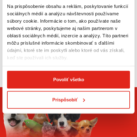
Obojok je vyrobený z materiálov vysokej kvality, sú nehrdzavejúce
Na prispôsobenie obsahu a reklám, poskytovanie funkcií
a ľahko čistiteľné. Obojok navyše obsahuje malý pevný plastový
sociálnych médií a analýzu návštevnosti používame
O-krúžok na uchytenie známok, alebo iných drobností.
súbory cookie. Informácie o tom, ako používate naše
webové stránky, poskytujeme aj našim partnerom v
oblasti sociálnych médií, inzercie a analýzy. Títo partneri
Vlastnosti:
môžu príslušné informácie skombinovať s ďalšími
Dva D-krúžky z nehrdzavejúcej ocele na pripevnenie vodítka,
údajmi, ktoré ste im poskytli alebo ktoré od vás získali,
ktoré redukujú tlak na rýchloupínaciu sponu.
keď ste používali ich služby.
Popruh vyrobený z tkaniny Soft Touch.
Zobraziť viac
Všité reflexné lemovanie pre bezpečnosť v tme.
Povoliť všetko
Malý O-krúžok na pripevnenie ID štítkov a pod.
Prispôsobiť
Šírka popruhu: 2 cm
Nastaviteľný rozsah: 29 - 40 cm