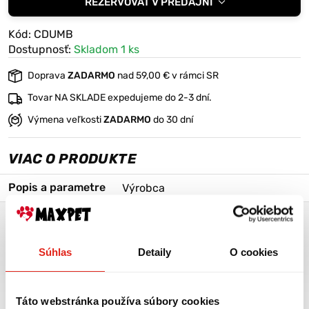
REZERVOVAŤ V PREDAJNI
vodítka, ktoré redukujú tlak na rýchloupínaciu sponu.
Popruh vyrobený z tkaniny Soft Touch.
Kód: CDUMB
Všité reflexné lemovanie pre bezpečnosť v tme.
Dostupnosť:
Skladom 1 ks
Malý O-krúžok na pripevnenie ID štítkov a pod.
Doprava
ZADARMO
nad 59,00 € v rámci SR
Tovar NA SKLADE expedujeme do 2-3 dní.
Šírka popruhu: 2 cm
Nastaviteľný rozsah: 29 - 40 cm
Výmena veľkosti
ZADARMO
do 30 dní
VIAC O PRODUKTE
Popis a parametre
Výrobca
EZYDOG OBOJOK DOUBLE UP MODRÝ M
EzyDog DOUBLE UP COLLAR™
Súhlas
Detaily
O cookies
Bezpečný obojok s rýchloupínacou sponou, ktorá je chránená proti
ťahu vďaka dvom nerezovým D-krúžkom, cez ktoré sa pripína
karabína vodítka. Obojok sa tak v žiadnom prípade nerozopne.
Táto webstránka používa súbory cookies