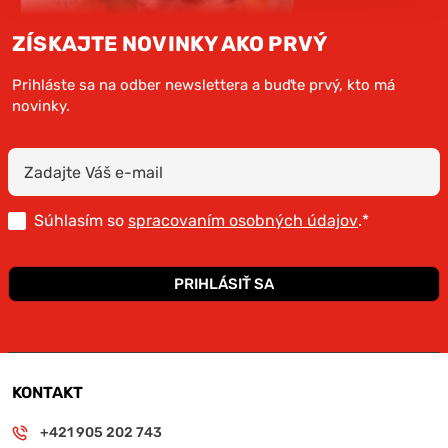
ZÍSKAJTE NOVINKY AKO PRVÝ
Prihláste sa na odber newslettera a buďte prvý, kto má
novinky.
Súhlasím so
spracovaním osobných údajov
.*
PRIHLÁSIŤ SA
KONTAKT
+421 905 202 743