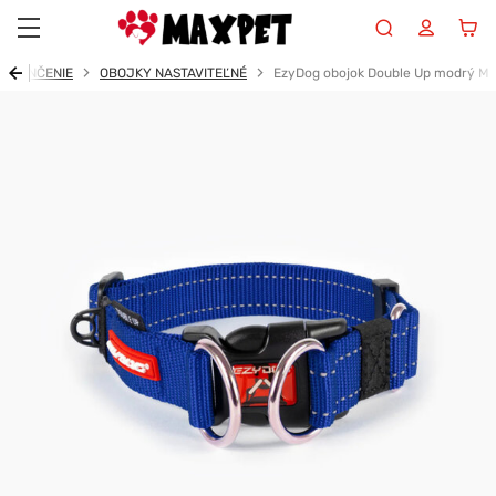
Maxpet
VENČENIE
OBOJKY NASTAVITEĽNÉ
EzyDog obojok Double Up modrý M