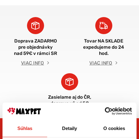
Doprava ZADARMO
Tovar NA SKLADE
pre objednávky
expedujeme do 24
nad 59€ v rámci SR
hod.
VIAC INFO
VIAC INFO
Zasielame aj do ČR,
doprava už od 5€
Súhlas
Detaily
O cookies