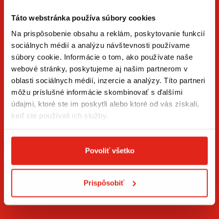
Táto webstránka používa súbory cookies
Na prispôsobenie obsahu a reklám, poskytovanie funkcií
sociálnych médií a analýzu návštevnosti používame
súbory cookie. Informácie o tom, ako používate naše
ZÍSKAJTE NOVINKY AKO PRVÝ
webové stránky, poskytujeme aj našim partnerom v
oblasti sociálnych médií, inzercie a analýzy. Títo partneri
Prihláste sa na odber newslettera a buďte prvý, kto má
môžu príslušné informácie skombinovať s ďalšími
novinky.
údajmi, ktoré ste im poskytli alebo ktoré od vás získali,
keď ste používali ich služby.
Povoliť všetko
Súhlasím so
spracovaním osobných údajov
.*
Prispôsobiť
PRIHLÁSIŤ SA