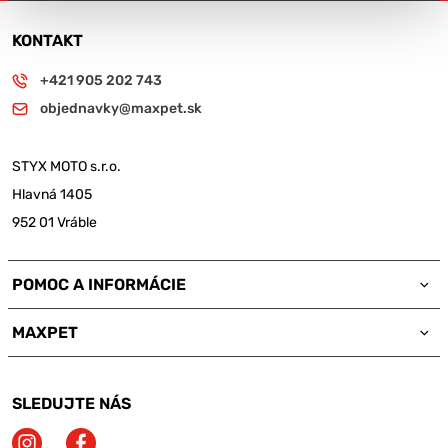
KONTAKT
+421 905 202 743
objednavky@maxpet.sk
STYX MOTO s.r.o.
Hlavná 1405
952 01 Vráble
POMOC A INFORMÁCIE
MAXPET
SLEDUJTE NÁS