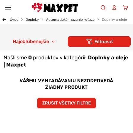
Maxpet
Úvod
Doplnky
Automatické mazanie reťaze
Doplnky a oleje
Najobľúbenejšie
Filtrovať
Našli sme
0
produktov v kategórii:
Doplnky a oleje
| Maxpet
VÁŠMU VYHĽADÁVANIU NEZODPOVEDÁ
ŽIADNY PRODUKT
ZRUŠIŤ VŠETKY FILTRE