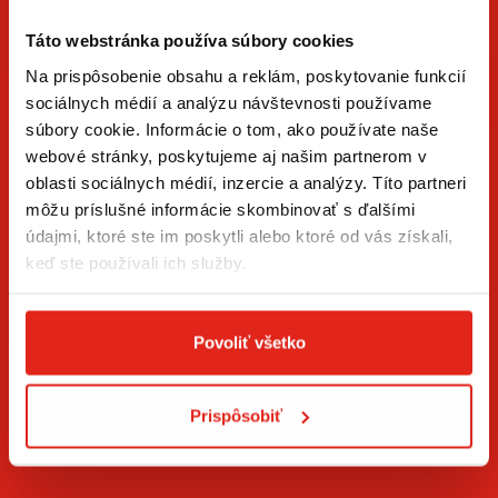
Táto webstránka používa súbory cookies
Na prispôsobenie obsahu a reklám, poskytovanie funkcií
sociálnych médií a analýzu návštevnosti používame
súbory cookie. Informácie o tom, ako používate naše
ZÍSKAJTE NOVINKY AKO PRVÝ
webové stránky, poskytujeme aj našim partnerom v
oblasti sociálnych médií, inzercie a analýzy. Títo partneri
Prihláste sa na odber newslettera a buďte prvý, kto má
môžu príslušné informácie skombinovať s ďalšími
novinky.
údajmi, ktoré ste im poskytli alebo ktoré od vás získali,
keď ste používali ich služby.
Povoliť všetko
Súhlasím so
spracovaním osobných údajov
.*
Prispôsobiť
PRIHLÁSIŤ SA