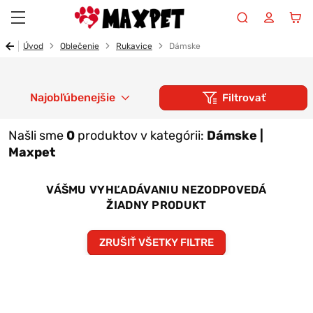
Maxpet
Úvod
Oblečenie
Rukavice
Dámske
Najobľúbenejšie
Filtrovať
Našli sme
0
produktov v kategórii:
Dámske |
Maxpet
VÁŠMU VYHĽADÁVANIU NEZODPOVEDÁ
ŽIADNY PRODUKT
ZRUŠIŤ VŠETKY FILTRE