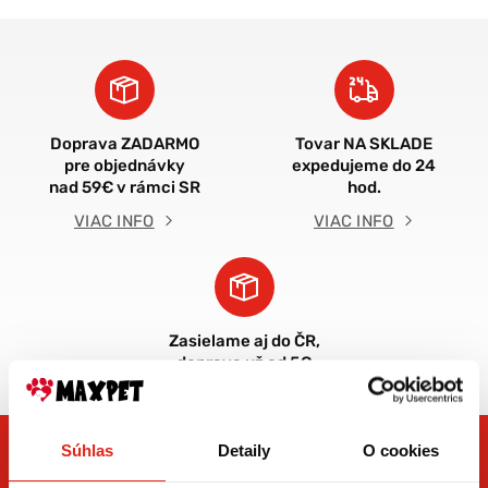
Doprava ZADARMO
Tovar NA SKLADE
pre objednávky
expedujeme do 24
nad 59€ v rámci SR
hod.
VIAC INFO
VIAC INFO
Zasielame aj do ČR,
doprava už od 5€
Súhlas
Detaily
O cookies