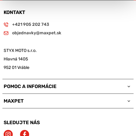
KONTAKT
+421 905 202 743
objednavky@maxpet.sk
STYX MOTO s.r.o.
Hlavná 1405
952 01 Vráble
POMOC A INFORMÁCIE
MAXPET
SLEDUJTE NÁS