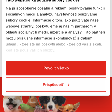
Táto webstránka používa súbory cookies
psov aj mačky.
Na prispôsobenie obsahu a reklám, poskytovanie funkcií
Zábava pre nos:
Simuluje
sociálnych médií a analýzu návštevnosti používame
prirodzené hľadanie
súbory cookie. Informácie o tom, ako používate naše
potravy a vyčerpáva psa
webové stránky, poskytujeme aj našim partnerom v
psychicky (ideálne pri
oblasti sociálnych médií, inzercie a analýzy. Títo partneri
nepriaznivom počasí).
môžu príslušné informácie skombinovať s ďalšími
údajmi, ktoré ste im poskytli alebo ktoré od vás získali,
Pomôcka
naraz, čím
keď ste používali ich služby.
proti
predchádz
hltaniu:
G
ate
Zobraziť viac
ranule
tráviacim
Povoliť všetko
vysypané
problémo
do
m.
koberčeka
Prispôsobiť
pes
nevyhltne