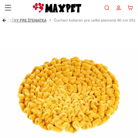
Maxpet
HRAČKY PRE ŠTENIATKA
Čuchací koberec pre veľké plemená 40 cm žltý