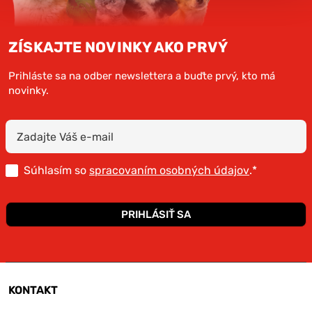
ZÍSKAJTE NOVINKY AKO PRVÝ
Prihláste sa na odber newslettera a buďte prvý, kto má
novinky.
Súhlasím so
spracovaním osobných údajov
.*
PRIHLÁSIŤ SA
KONTAKT