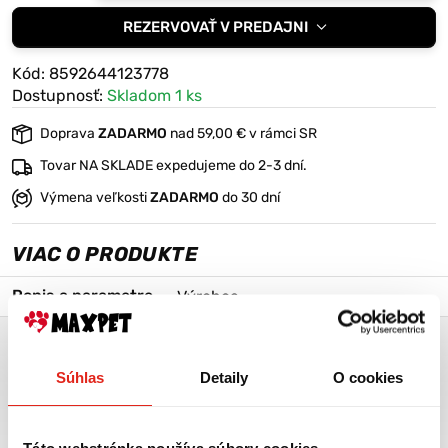
nepriaznivom počasí).
REZERVOVAŤ V PREDAJNI
Pomôcka
naraz, čím
proti
predchádz
Kód: 8592644123778
hltaniu:
G
ate
Dostupnosť:
Skladom 1 ks
ranule
tráviacim
Doprava
ZADARMO
nad 59,00 € v rámci SR
vysypané
problémo
Tovar NA SKLADE expedujeme do 2-3 dní.
do
m.
koberčeka
Výmena veľkosti
ZADARMO
do 30 dní
pes
nevyhltne
VIAC O PRODUKTE
Popis a parametre
Výrobca
ČUCHACÍ KOBEREC PRE VEĽKÉ PLEMENÁ 40 CM ŽLTÝ
Súhlas
Detaily
O cookies
Doprajte svojmu miláčikovi 10 minút čuchania, ktoré vydá
za hodinu behania! Tento
čuchací koberček
je ideálny
nástroj na mentálnu stimuláciu, upokojenie a zábavu pre