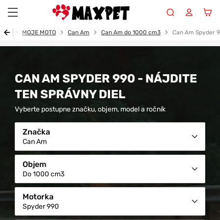
Maxpet
vod
MOJE MOTO
Can Am
Can Am do 1000 cm3
Can Am Spyder 
CAN AM SPYDER 990 - NÁJDITE
TEN SPRÁVNY DIEL
Vyberte postupne značku, objem, model a ročník
Značka
Can Am
Objem
Do 1000 cm3
Motorka
Spyder 990