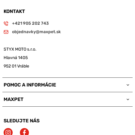
KONTAKT
+421 905 202 743
objednavky@maxpet.sk
STYX MOTO s.r.o.
Hlavná 1405
952 01 Vráble
POMOC A INFORMÁCIE
MAXPET
SLEDUJTE NÁS