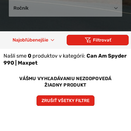
Ročník
Najobľúbenejšie
Filtrovať
Našli sme
0
produktov v kategórii:
Can Am Spyder
990 | Maxpet
VÁŠMU VYHĽADÁVANIU NEZODPOVEDÁ
ŽIADNY PRODUKT
ZRUŠIŤ VŠETKY FILTRE