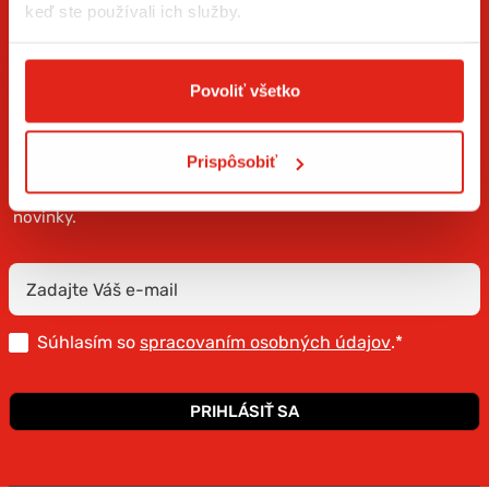
keď ste používali ich služby.
Povoliť všetko
ZÍSKAJTE NOVINKY AKO PRVÝ
Prispôsobiť
Prihláste sa na odber newslettera a buďte prvý, kto má
novinky.
Súhlasím so
spracovaním osobných údajov
.*
PRIHLÁSIŤ SA