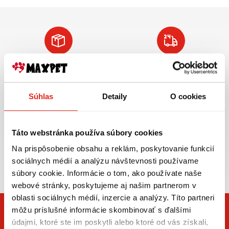
Doprava ZADARMO
Tovar NA SKLADE
pre objednávky
expedujeme do 24
nad 59€ v rámci SR
hod.
Súhlas
Detaily
O cookies
VIAC INFO
VIAC INFO
Táto webstránka používa súbory cookies
Na prispôsobenie obsahu a reklám, poskytovanie funkcií
Zasielame aj do ČR,
sociálnych médií a analýzu návštevnosti používame
doprava už od 5€
súbory cookie. Informácie o tom, ako používate naše
webové stránky, poskytujeme aj našim partnerom v
oblasti sociálnych médií, inzercie a analýzy. Títo partneri
môžu príslušné informácie skombinovať s ďalšími
údajmi, ktoré ste im poskytli alebo ktoré od vás získali,