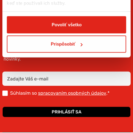
keď ste používali ich služby.
Povoliť všetko
ZÍSKAJTE NOVINKY AKO PRVÝ
Prispôsobiť
Prihláste sa na odber newslettera a buďte prvý, kto má
novinky.
Súhlasím so
spracovaním osobných údajov
.*
PRIHLÁSIŤ SA