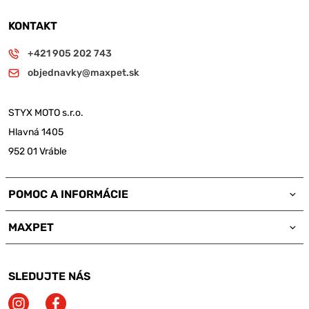
KONTAKT
+421 905 202 743
objednavky@maxpet.sk
STYX MOTO s.r.o.
Hlavná 1405
952 01 Vráble
POMOC A INFORMÁCIE
MAXPET
SLEDUJTE NÁS