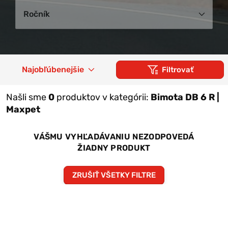
Ročník
Najobľúbenejšie
Filtrovať
Našli sme
0
produktov v kategórii:
Bimota DB 6 R |
Maxpet
VÁŠMU VYHĽADÁVANIU NEZODPOVEDÁ
ŽIADNY PRODUKT
ZRUŠIŤ VŠETKY FILTRE