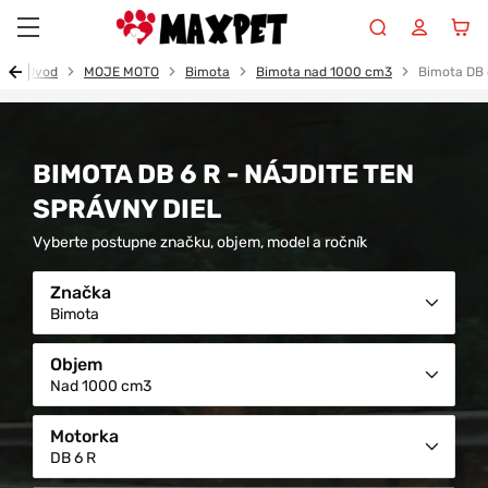
Maxpet
Úvod
MOJE MOTO
Bimota
Bimota nad 1000 cm3
Bimota DB 
BIMOTA DB 6 R - NÁJDITE TEN
SPRÁVNY DIEL
Vyberte postupne značku, objem, model a ročník
Značka
Bimota
Objem
Nad 1000 cm3
Motorka
DB 6 R