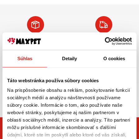
Doprava ZADARMO
Tovar NA SKLADE
pre objednávky
expedujeme do 24
nad 59€ v rámci SR
hod.
Súhlas
Detaily
O cookies
VIAC INFO
VIAC INFO
Táto webstránka používa súbory cookies
Na prispôsobenie obsahu a reklám, poskytovanie funkcií
Zasielame aj do ČR,
sociálnych médií a analýzu návštevnosti používame
doprava už od 5€
súbory cookie. Informácie o tom, ako používate naše
webové stránky, poskytujeme aj našim partnerom v
oblasti sociálnych médií, inzercie a analýzy. Títo partneri
môžu príslušné informácie skombinovať s ďalšími
údajmi, ktoré ste im poskytli alebo ktoré od vás získali,