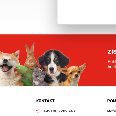
objednávky nad 59€
rámci SR
VIAC INFO
ZÍ
Prih
buďt
KONTAKT
POM
+421 905 202 743
Možno