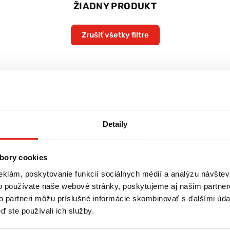
ŽIADNY PRODUKT
Zrušiť všetky filtre
Detaily
bory cookies
eklám, poskytovanie funkcií sociálnych médií a analýzu návšte
o používate naše webové stránky, poskytujeme aj našim partner
to partneri môžu príslušné informácie skombinovať s ďalšími údaj
ď ste používali ich služby.
re
Tovar NA SKLADE