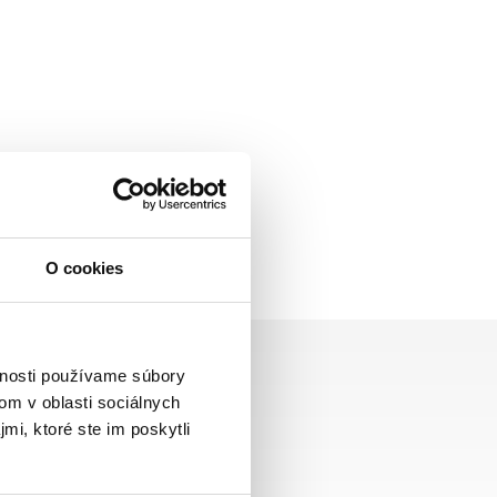
O cookies
vnosti používame súbory
om v oblasti sociálnych
mi, ktoré ste im poskytli
Zasielame aj do ČR,