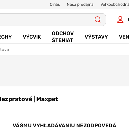
O nás
Naša predajňa
Veľkoobchodná
ODCHOV
ECHY
VÝCVIK
VÝSTAVY
VEN
ŠTENIAT
tové
Bezprstové | Maxpet
VÁŠMU VYHĽADÁVANIU NEZODPOVEDÁ