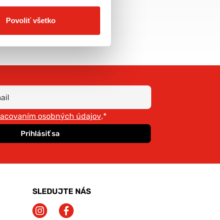
doprava už od 5€
Povoliť všetko
racovaním osobných údajov
.*
Prihlásiť sa
SLEDUJTE NÁS