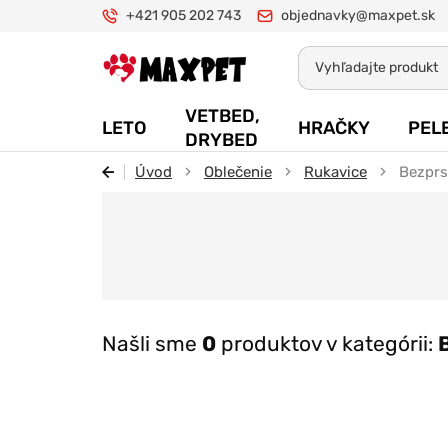
+421 905 202 743
objednavky@maxpet.sk
Maxpet
VETBED,
LETO
HRAČKY
PEL
DRYBED
Úvod
Oblečenie
Rukavice
Bezprs
Našli sme
0
produktov v kategórii: