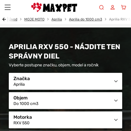
Maxpet
Úvod
MOJE MOTO
Aprilia
Aprilia do 1000 cm3
Aprilia RXV 
APRILIA RXV 550 - NÁJDITE TEN
SPRÁVNY DIEL
Vyberte postupne značku, objem, model a ročník
Značka
Aprilia
Objem
Do 1000 cm3
Motorka
RXV 550