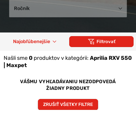
Ročník
Najobľúbenejšie
Filtrovať
Našli sme
0
produktov v kategórii:
Aprilia RXV 550
| Maxpet
VÁŠMU VYHĽADÁVANIU NEZODPOVEDÁ
ŽIADNY PRODUKT
ZRUŠIŤ VŠETKY FILTRE