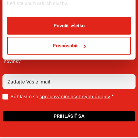
keď ste používali ich služby.
Povoliť všetko
ZÍSKAJTE NOVINKY AKO PRVÝ
Prispôsobiť
Prihláste sa na odber newslettera a buďte prvý, kto má
novinky.
Súhlasím so
spracovaním osobných údajov
.*
PRIHLÁSIŤ SA