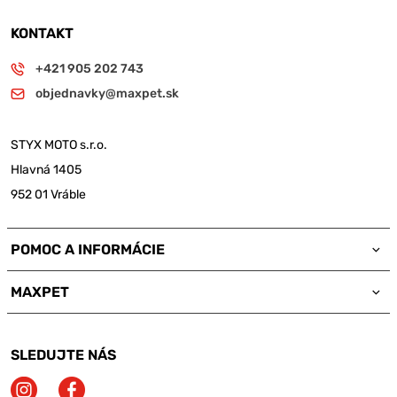
KONTAKT
+421 905 202 743
objednavky@maxpet.sk
STYX MOTO s.r.o.
Hlavná 1405
952 01 Vráble
POMOC A INFORMÁCIE
MAXPET
SLEDUJTE NÁS