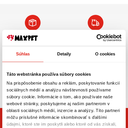
Doprava ZADARMO
Tovar NA SKLADE
pre objednávky
expedujeme do 24
nad 59€ v rámci SR
hod.
Súhlas
Detaily
O cookies
VIAC INFO
VIAC INFO
Táto webstránka používa súbory cookies
Na prispôsobenie obsahu a reklám, poskytovanie funkcií
Zasielame aj do ČR,
sociálnych médií a analýzu návštevnosti používame
doprava už od 5€
súbory cookie. Informácie o tom, ako používate naše
webové stránky, poskytujeme aj našim partnerom v
oblasti sociálnych médií, inzercie a analýzy. Títo partneri
môžu príslušné informácie skombinovať s ďalšími
údajmi, ktoré ste im poskytli alebo ktoré od vás získali,